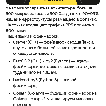
У нас микросервисная архитектура: больше
800 микросервисов и 500 баз данных. 90–99%
нашей инфраструктуры размещено в облаках.
На точках входящего трафика RPS примерно
600 тысяч.
Наши языки и фреймворки:
userver
(С++) — фреймворк сердца Такси,
внутри него большой запас надежности и
отказоустойчивости;
FastCGI2 (C++) и py2 (Python) — legacy-
фреймворки, которые не развиваются, мы
туда ничего не пишем;
backend-py3 (Python 3) — живой
фреймворк;
Goliath (Golang) — будущий фреймворк на
Golang, который мы планируем массово
внедрять;