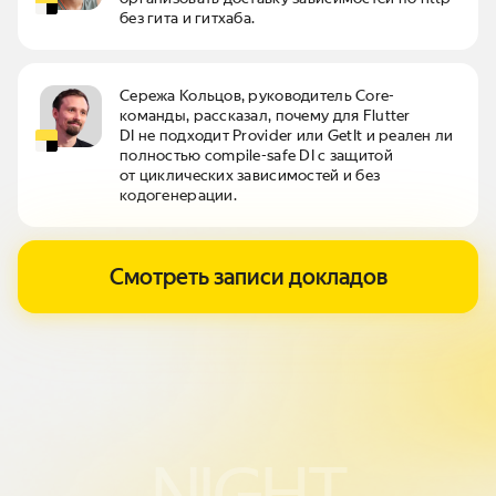
без гита и гитхаба.
Сережа Кольцов, руководитель Core-
команды, рассказал, почему для Flutter
DI не подходит Provider или GetIt и реален ли
полностью compile-safe DI с защитой
от циклических зависимостей и без
кодогенерации.
Смотреть записи докладов
NIGHT