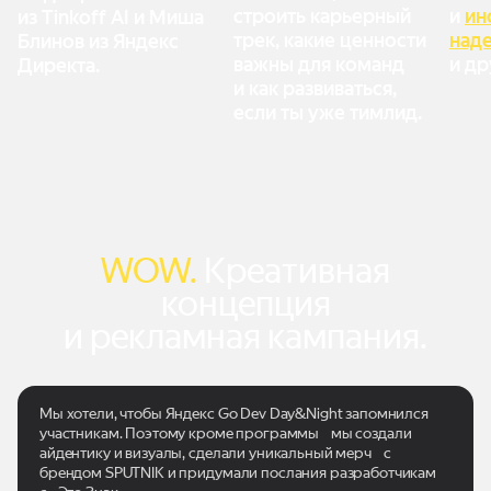
строить карьерный
и
ин
из Tinkoff AI и Миша
трек, какие ценности
над
Блинов из Яндекс
важны для команд
и др
Директа.
и как развиваться,
если ты уже тимлид.
WOW.
Креативная
концепция
и рекламная
кампания.
Мы хотели, чтобы Яндекс Go Dev Day&Night запомнился
участникам. Поэтому кроме программы мы создали
айдентику и визуалы, сделали уникальный мерч с
брендом SPUTNIK и придумали послания разработчикам