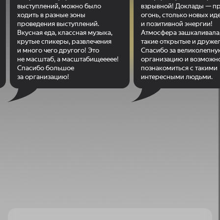
выступлений, можно было
взрывной! Доклады — п
ходить в разные зоны
огонь, столько новых ид
проведения выступлений.
и позитивной энергии!
Вкусная еда, классная музыка,
Атмосфера зашкаливала,
крутые спикеры, развлечения
такие открытые и друже
и много чего другого! Это
Спасибо за великолепну
не масштаб, а масштабищеееее!
организацию и возможн
Спасибо большое
познакомиться с такими
за организацию!
интересными людьми.