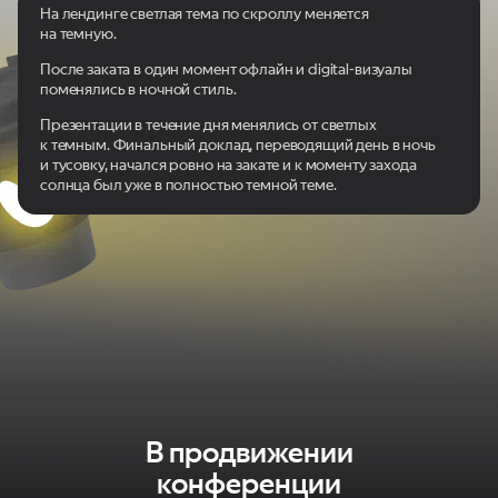
На лендинге светлая тема по скроллу меняется
на темную.
После заката в один момент офлайн и digital-визуалы
поменялись в ночной стиль.
Презентации в течение дня менялись от светлых
к темным. Финальный доклад, переводящий день в ночь
и тусовку, начался ровно на закате и к моменту захода
солнца был уже в полностью темной теме.
В продвижении
конференции