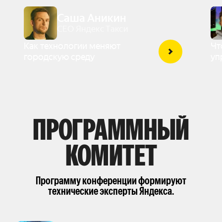
Саша Аникин
CEO Яндекс Такси
Как технологии меняют
Чт
городскую среду
уп
ПРОГРАММНЫЙ
КОМИТЕТ
Программу конференции формируют
технические эксперты Яндекса.