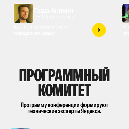
Саша Аникин
CEO Яндекс Такси
Как технологии меняют
Чт
городскую среду
уп
ПРОГРАММНЫЙ
КОМИТЕТ
Программу конференции формируют
технические эксперты Яндекса.