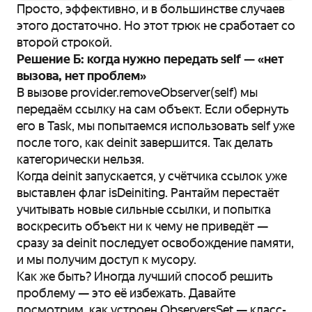
Просто, эффективно, и в большинстве случаев
этого достаточно. Но этот трюк не сработает со
второй строкой.
Решение Б: когда нужно передать self — «нет
вызова, нет проблем»
В вызове provider.removeObserver(self) мы
передаём ссылку на сам объект. Если обернуть
его в Task, мы попытаемся использовать self уже
после того, как deinit завершится. Так делать
категорически нельзя.
Когда deinit запускается, у счётчика ссылок уже
выставлен флаг isDeiniting. Рантайм перестаёт
учитывать новые сильные ссылки, и попытка
воскресить объект ни к чему не приведёт —
сразу за deinit последует освобождение памяти,
и мы получим доступ к мусору.
Как же быть? Иногда лучший способ решить
проблему — это её избежать. Давайте
посмотрим, как устроен ObserversSet — класс-