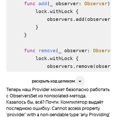
func
add
(
_
observer
: 
Observer
) {

        lock.withLock {

            observers.add(observer 
a
        }

    }

func
remove
(
_
observer
: 
Observer
        lock.withLock {

            observers.remove(observe
        }

раскрыть код целиком
    }

Теперь наш Provider может безопасно работать
с ObserversSet из nonisolated-метода.
Казалось бы, всё? Почти. Компилятор выдаёт
последнюю ошибку: Cannot access property
'provider' with a non-sendable type 'any Providing'