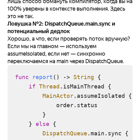
лишь способ обмануть компилятор, когда вы на
100% уверены в контексте выполнения. Здесь
это не так.
Ловушка №2: DispatchQueue.main.sync и
потенциальный дедлок
Хорошо, а что, если проверять поток вручную?
Если мы на главном — используем
assumeIsolated, если нет — синхронно
переключаемся на main через DispatchQueue.
func
report
() -> 
String
 {

if
Thread
.isMainThread {

MainActor
.assumeIsolated {

            order.status

        }

    } 
else
 {

DispatchQueue
.main.sync {
