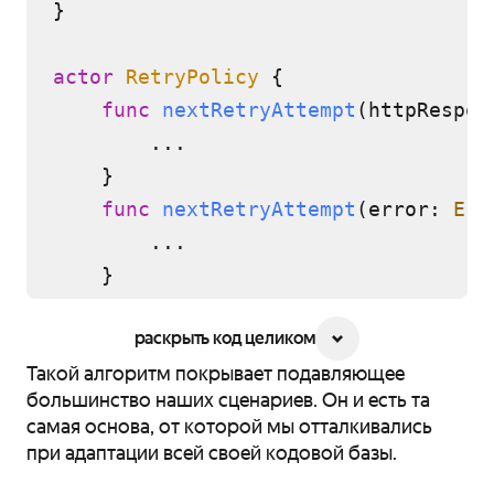
}

actor
RetryPolicy
 {

func
nextRetryAttempt
(
httpRespon
...
    }

func
nextRetryAttempt
(
error
: 
Err
...
    }

раскрыть код целиком
Такой алгоритм покрывает подавляющее
большинство наших сценариев. Он и есть та
самая основа, от которой мы отталкивались
при адаптации всей своей кодовой базы.