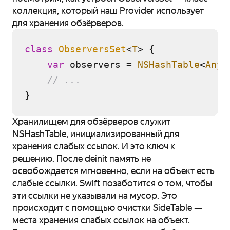
коллекция, который наш Provider использует
для хранения обзёрверов.
class
ObserversSet
<
T
> {

var
 observers 
=
NSHashTable
<
AnyO
// ...
Хранилищем для обзёрверов служит
NSHashTable, инициализированный для
хранения слабых ссылок. И это ключ к
решению. После deinit память не
освобождается мгновенно, если на объект есть
слабые ссылки. Swift позаботится о том, чтобы
эти ссылки не указывали на мусор. Это
происходит с помощью очистки SideTable —
места хранения слабых ссылок на объект.