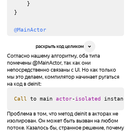
    }

}

@MainActor
protocol
Providing
 {

раскрыть код целиком
// ...
Согласно нашему алгоритму, оба типа
помечены @MainActor, так как они
непосредственно связаны с UI. Но как только
мы это делаем, компилятор начинает ругаться
на код в deinit:
Call
 to main 
actor
-
isolated
 instance
Проблема в том, что метод deinit в акторах не
изолирован. Он может быть вызван на любом
потоке. Казалось бы, странное решение, почему