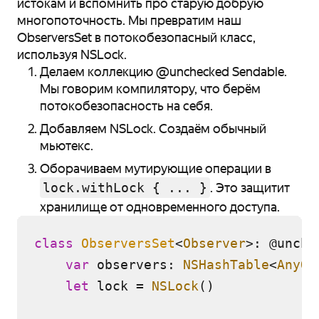
истокам и вспомнить про старую добрую
многопоточность. Мы превратим наш
ObserversSet в потокобезопасный класс,
используя NSLock.
Делаем коллекцию @unchecked Sendable.
Мы говорим компилятору, что берём
потокобезопасность на себя.
Добавляем NSLock. Создаём обычный
мьютекс.
Оборачиваем мутирующие операции в
lock.withLock { ... }
. Это защитит
хранилище от одновременного доступа.
class
ObserversSet
<
Observer
>: @unche
var
 observers: 
NSHashTable
<
AnyOb
let
 lock 
=
NSLock
()
